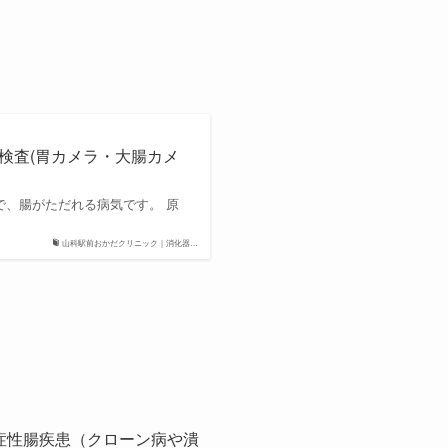
鏡検査(胃カメラ・大腸カメ
ことで、腸がただれる病気です。 原
山科駅前おかだクリニック｜消化器…
症性腸疾患（クローン病や潰