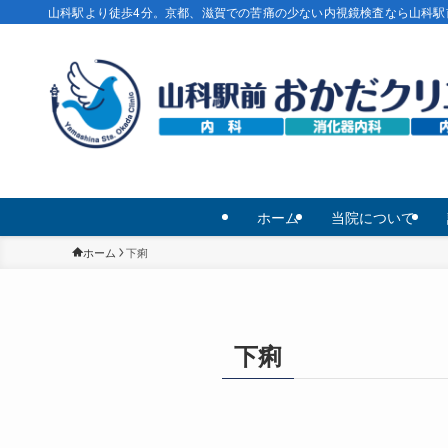
山科駅より徒歩4分。京都、滋賀での苦痛の少ない内視鏡検査なら山科駅
ホーム
当院について
ホーム
下痢
下痢