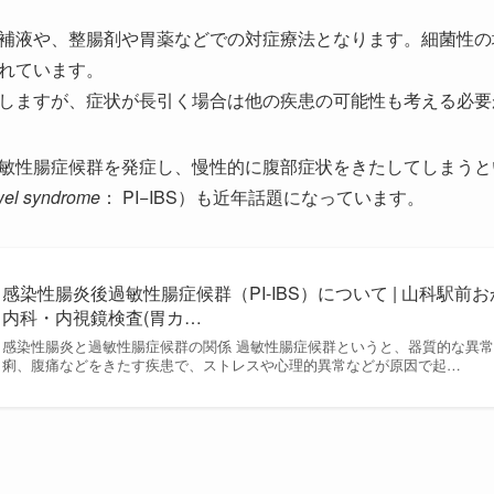
補液や、整腸剤や胃薬などでの対症療法となります。細菌性の
れています。
しますが、症状が長引く場合は他の疾患の可能性も考える必要
敏性腸症候群を発症し、慢性的に腹部症状をきたしてしまうと
owel syndrome
： PI−IBS）も近年話題になっています。
感染性腸炎後過敏性腸症候群（PI-IBS）について | 山科駅
内科・内視鏡検査(胃カ…
感染性腸炎と過敏性腸症候群の関係 過敏性腸症候群というと、器質的な異
痢、腹痛などをきたす疾患で、ストレスや心理的異常などが原因で起…