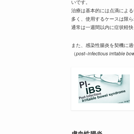
いです。
治療は基本的には点滴による
多く、使用するケースは限ら
通常は一週間以内に症状軽快
また、感染性腸炎を契機に過
（
post−infectious irritable b
虚血性腸炎