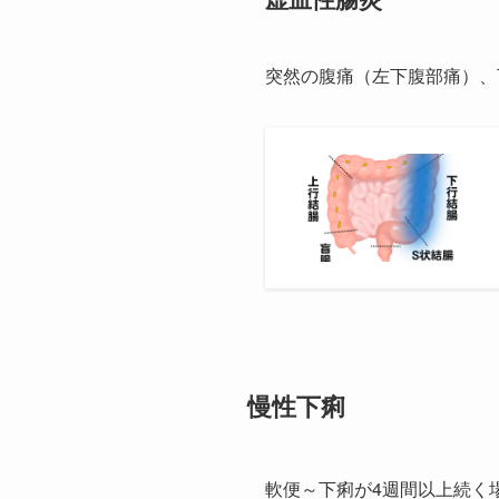
突然の腹痛（左下腹部痛）、
慢性下痢
軟便～下痢が4週間以上続く