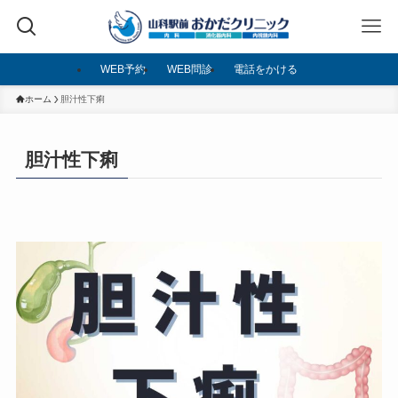
WEB予約
WEB問診
電話をかける
ホーム
胆汁性下痢
胆汁性下痢