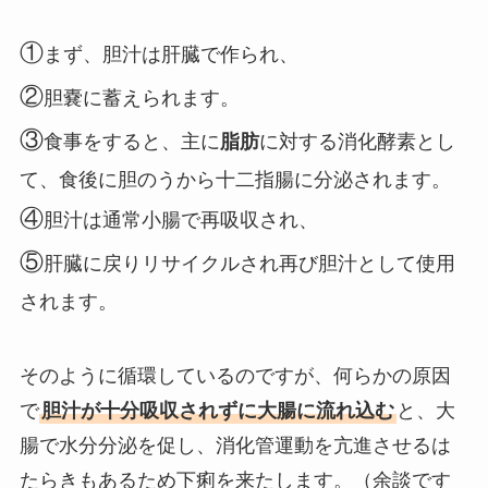
①
まず、胆汁は肝臓で作られ、
②
胆嚢に蓄えられます。
③
食事をすると、主に
脂肪
に対する消化酵素とし
て、食後に胆のうから十二指腸に分泌されます。
④
胆汁は通常小腸で再吸収され、
⑤
肝臓に戻りリサイクルされ再び胆汁として使用
されます。
そのように循環しているのですが、何らかの原因
で
胆汁が十分吸収されずに大腸に流れ込む
と、大
腸で水分分泌を促し、消化管運動を亢進させるは
たらきもあるため下痢を来たします。（余談です