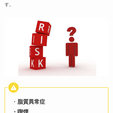
す。
・
脂質異常症
・喫煙